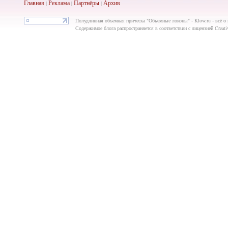
Главная
Реклама
Партнёры
Ар
хив
|
|
|
Полудлинная объемная прическа "Обьемные локоны" - Klow.ru - всё о пр
Содержимое блога распространяется в соответствии с лицензией Creat