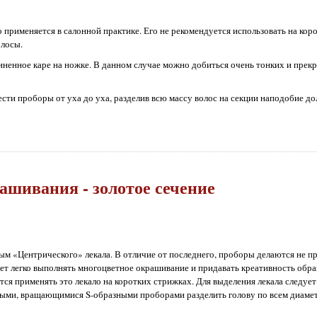
 применяется в салонной практике. Его не рекомендуется использовать на кор
олосы.
длиненное каре на ножке. В данном случае можно добиться очень тонких и пре
сти проборы от уха до уха, разделив всю массу волос на секции наподобие до
ашивания - золотое сечение
ым «Центрического» лекала. В отличие от последнего, проборы делаются не п
ет легко выполнять многоцветное окрашивание и придавать креативность обра
тся применять это лекало на коротких стрижках. Для выделения лекала следует
ными, вращающимися S-образными проборами разделить голову по всем диаме