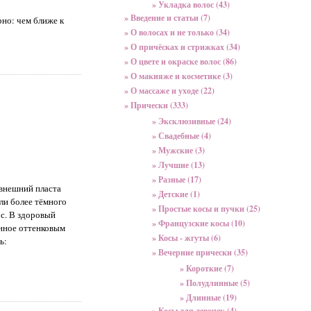
» Укладка волос (43)
» Введение и статьи (7)
рно: чем ближе к
» О волосах и не только (34)
» О причёсках и стрижках (34)
» О цвете и окраске волос (86)
» О макияже и косметике (3)
» О массаже и уходе (22)
» Прически (333)
» Эксклюзивные (24)
» Свадебные (4)
» Мужские (3)
» Лучшие (13)
» Разные (17)
 внешний пласта
» Детские (1)
ли более тёмного
» Простые косы и пучки (25)
ос. В здоровый
» Французские косы (10)
енное оттенковым
» Косы - жгуты (6)
ь:
» Вечерние прически (35)
» Короткие (7)
» Полудлинные (5)
» Длинные (19)
» Косы для девочек (4)