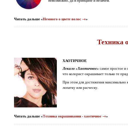
невозможно, да в принципе и незачем.
Читать дальше «
Немного о цвете волос →
»
Техника 
ХАОТИЧНОЕ
Лекало «Хаотичное»
самое простое и 
что колорист окрашивает только те пр
При этом для достижения максимально к
лопатку или расческу.
Читать дальше «
Техника окрашивания - хаотичное →
»