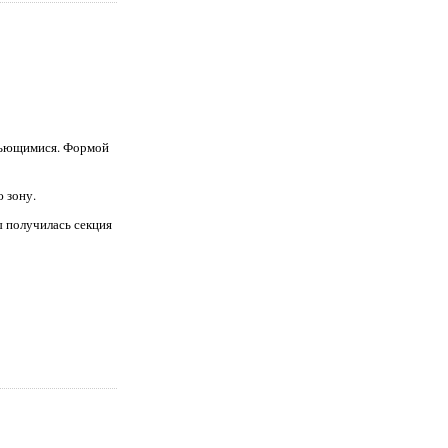
 вьющимися. Формой
 зону.
ы получилась секция