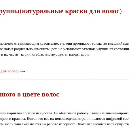
руппы(натуральные краски для волос)
огично оттенивающим красителям, т.е. они проникают только во внешний плас
е могут радикально изменить цвет, но усиливают оттенок, улучшают состояние
 их части - корни, стебли, листву, цветы, плоды, кори.
 для волос) →
»
ного о цвете волос
ний парикмахерского искусства. Не облегчают работу с ним и компании-произ
рии и правила. Благо, что все их нововведения ограничиваются цифровой сис
чем, не сильно сказывается на работе колориста. Знать все нюансы всех сущес