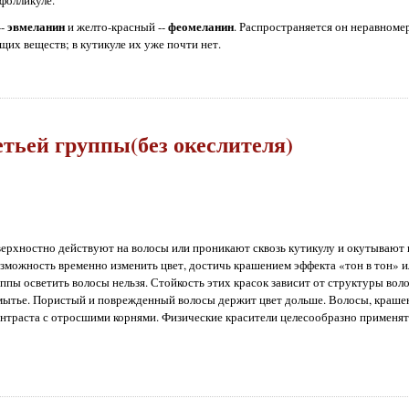
эвмеланин
феомеланин
--
и желто-красный --
. Распространяется он неравноме
их веществ; в кутикуле их уже почти нет.
тьей группы(без океслителя)
оверхностно действуют на волосы или проникают сквозь кутикулу и окутывают
озможность временно изменить цвет, достичь крашением эффекта «тон в тон» и
уппы осветить волосы нельзя. Стойкость этих красок зависит от структуры вол
 мытье. Пористый и поврежденный волосы держит цвет дольше. Волосы, краш
контраста с отросшими корнями. Физические красители целесообразно применят