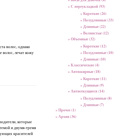
» С переукладкой (93)
» Короткие (26)
» Полудлинные (33)
» Длинные (22)
» Волнистые (12)
» Объемные (32)
» Короткие (12)
та волос, однако
 волос, лечат кожу
» Полудлинные (10)
» Длинные (10)
» Классические (4)
» Антижирные (18)
» Короткие (11)
» Длинные (9)
» Антисекущиеся (14)
» Полудлинные (8)
» Длинные (7)
» Прочее (1)
» Архив (36)
водители, которые
темой и двумя-тремя
твующих красителей