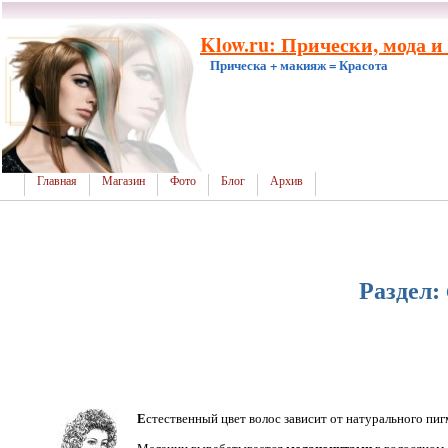
Klow.ru: Прически, мода и
Прическа + макияж = Красота
Главная
Магазин
Фото
Блог
Архив
Раздел:
Е
стественный цвет волос зависит от натурального пи
меланоцитами
Меланин вырабатывается
в волосяном 