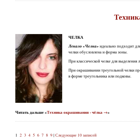
Техник
ЧЕЛКА
Лекало «Челка»
идеально подходит для
челки обусловлена и форма зоны.
При классической челке для выделения 
При окрашивании треугольной челки пр
в форме треугольника или подковы.
Читать дальше «
Техника окрашивания - чёлка →
»
1
2
3
4
5
6
7
8
9
|
Следующие 10 записей