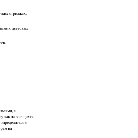
отких стрижках,
красных цветовых
лек.
рямыми, а
зу как на вьющихся,
 определиться с
трам на