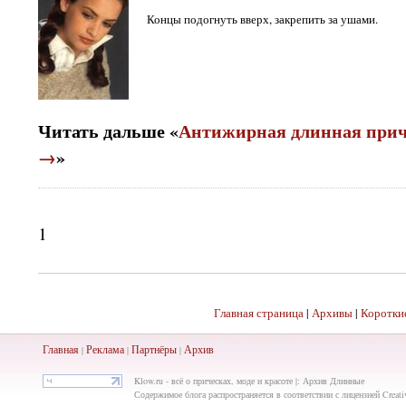
Концы подогнуть вверх, закрепить за ушами.
Читать дальше «
Антижирная длинная при
→
»
1
Главная страница
|
Архивы
|
Коротки
Главная
Реклама
Партнёры
Ар
хив
|
|
|
Klow.ru - всё о прическах, моде и красоте |: Архив Длинные
Содержимое блога распространяется в соответствии с лицензией Creat