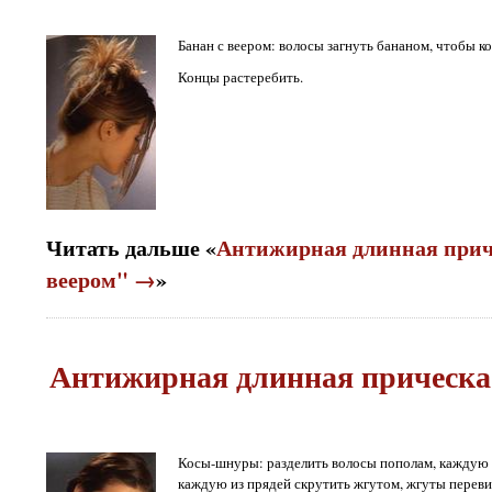
Банан с веером: волосы загнуть бананом, чтобы к
Концы растеребить.
Читать дальше «
Антижирная длинная прич
веером" →
»
Антижирная длинная прическ
Косы-шнуры: разделить волосы пополам, каждую и
каждую из прядей скрутить жгутом, жгуты переви