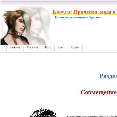
Klow.ru: Прически, мода и
Прическа + макияж = Красота
Главная
Магазин
Фото
Блог
Архив
Разде
Совмещение
Совмещение папильоток с кок