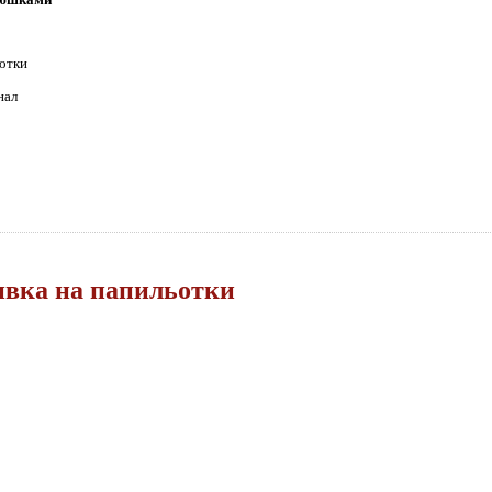
ьотки
нал
ивка на папильотки