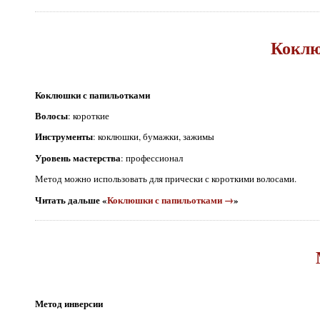
Коклю
Коклюшки с папильотками
Волосы
: короткие
Инструменты
: коклюшки, бумажки, зажимы
Уровень мастерства
: профессионал
Метод можно использовать для прически с короткими волосами.
Читать дальше «
Коклюшки с папильотками →
»
Метод инверсии