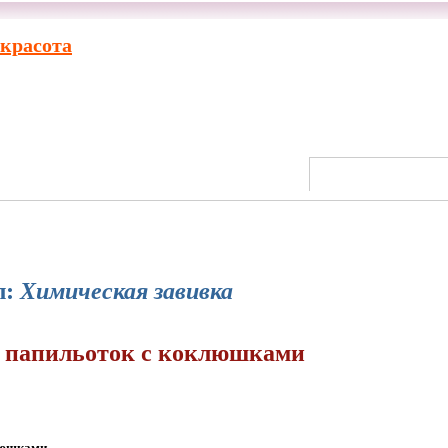
 красота
л:
Химическая завивка
 папильоток с коклюшками
люшками