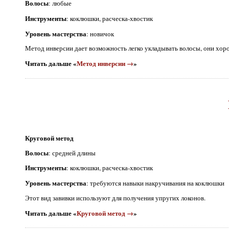
Волосы
: любые
Инструменты
: коклюшки, расческа-хвостик
Уровень мастерства
: новичок
Метод инверсии дает возможность легко укладывать волосы, они хоро
Читать дальше «
Метод инверсии →
»
Круговой метод
Волосы
: средней длины
Инструменты
: коклюшки, расческа-хвостик
Уровень мастерства
: требуются навыки накручивания на коклюшки
Этот вид завивки используют для получения упругих локонов.
Читать дальше «
Круговой метод →
»