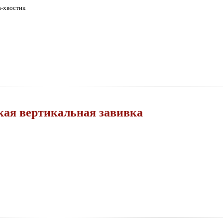
а-хвостик
кая вертикальная завивка