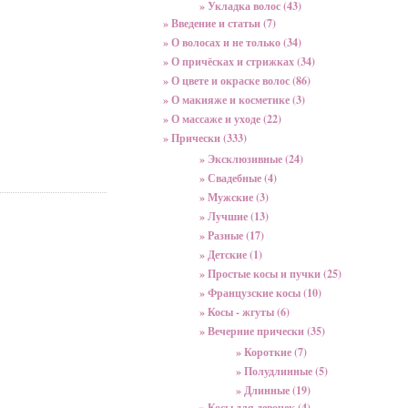
» Укладка волос (43)
» Введение и статьи (7)
» О волосах и не только (34)
» О причёсках и стрижках (34)
» О цвете и окраске волос (86)
» О макияже и косметике (3)
» О массаже и уходе (22)
» Прически (333)
» Эксклюзивные (24)
» Свадебные (4)
» Мужские (3)
» Лучшие (13)
» Разные (17)
» Детские (1)
» Простые косы и пучки (25)
» Французские косы (10)
» Косы - жгуты (6)
» Вечерние прически (35)
» Короткие (7)
» Полудлинные (5)
» Длинные (19)
» Косы для девочек (4)