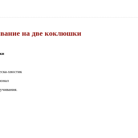
вание на две коклюшки
ки
еска-хвостик
ионал
ручивания.