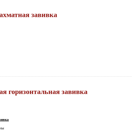
хматная завивка
ая горизонтальная завивка
вивка
ины