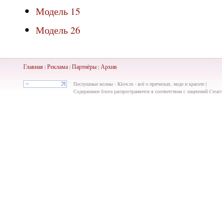
Модель 15
Модель 26
Главная
Реклама
Партнёры
Ар
хив
|
|
|
Послушные волны - Klow.ru - всё о прическах, моде и красоте |
Содержимое блога распространяется в соответствии с лицензией Creat