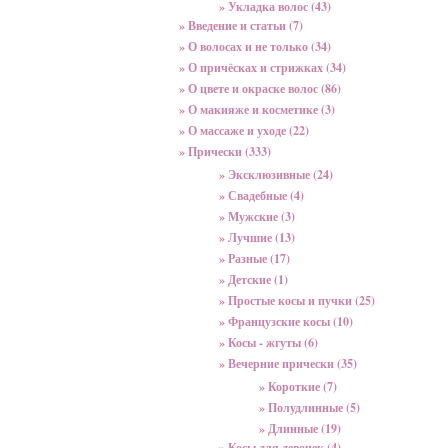
» Укладка волос (43)
» Введение и статьи (7)
» О волосах и не только (34)
» О причёсках и стрижках (34)
» О цвете и окраске волос (86)
» О макияже и косметике (3)
» О массаже и уходе (22)
» Прически (333)
» Эксклюзивные (24)
» Свадебные (4)
» Мужские (3)
» Лучшие (13)
» Разные (17)
» Детские (1)
» Простые косы и пучки (25)
» Французские косы (10)
» Косы - жгуты (6)
» Вечерние прически (35)
» Короткие (7)
» Полудлинные (5)
» Длинные (19)
» Косы для девочек (4)