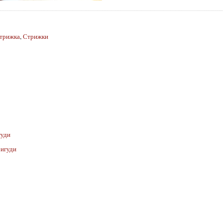
трижка
,
Стрижки
гуди
бигуди