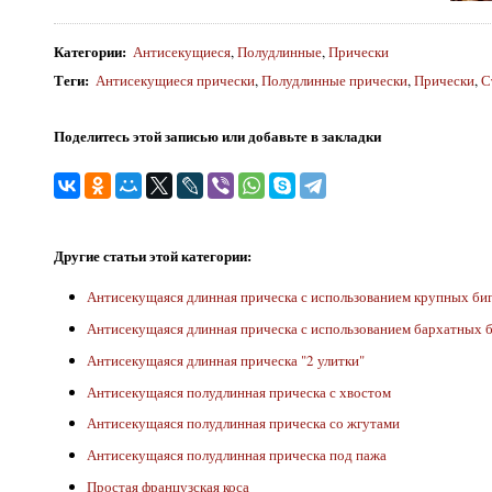
Категории
:
Антисекущиеся
,
Полудлинные
,
Прически
Теги
:
Антисекущиеся прически
,
Полудлинные прически
,
Прически
,
С
Поделитесь этой записью или добавьте в закладки
Другие статьи этой категории:
Антисекущаяся длинная прическа с использованием крупных би
Антисекущаяся длинная прическа с использованием бархатных 
Антисекущаяся длинная прическа "2 улитки"
Антисекущаяся полудлинная прическа с хвостом
Антисекущаяся полудлинная прическа со жгутами
Антисекущаяся полудлинная прическа под пажа
Простая французская коса