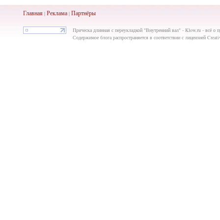
Главная
Реклама
Партнёры
|
|
Прическа длинная с переукладкой "Внутренний вал" - Klow.ru - всё о п
Содержимое блога распространяется в соответствии с лицензией Creat