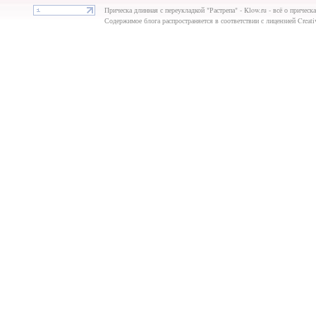
Прическа длинная с переукладкой "Растрепа" - Klow.ru - всё о прическа
Содержимое блога распространяется в соответствии с лицензией Creat