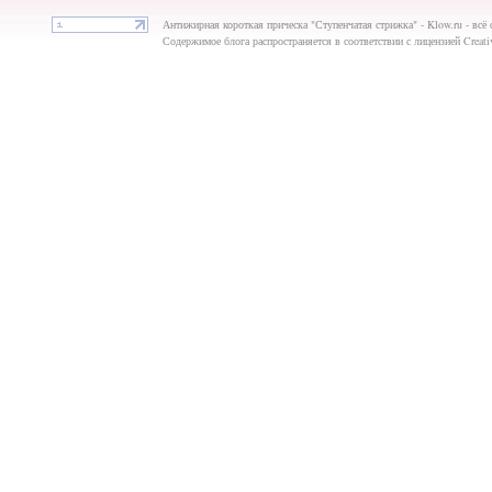
Антижирная короткая прическа "Ступенчатая стрижка" - Klow.ru - всё о
Содержимое блога распространяется в соответствии с лицензией Creat