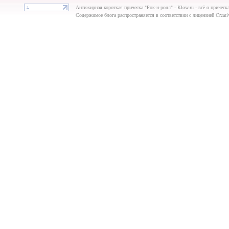
Антижирная короткая прическа "Рок-н-ролл" - Klow.ru - всё о прическа
Содержимое блога распространяется в соответствии с лицензией Creat