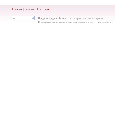
Главная
Реклама
Партнёры
|
|
Прядь за прядью - Klow.ru - всё о прическах, моде и красоте
Содержимое блога распространяется в соответствии с лицензией Creat