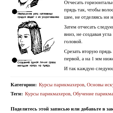
Отчесать горизонтал
прядь так, чтобы воло
шее, не отделяясь ни н
Затем отчесать следу
вниз, не создавая угл
головой.
Срезать вторую прядь 
первой, а на 1 мм ниж
И так каждую следую
Категории
:
Курсы парикмахеров
,
Основы иск
Теги
:
Курсы парикмахеров
,
Обучение парикм
Поделитесь этой записью или добавьте в за