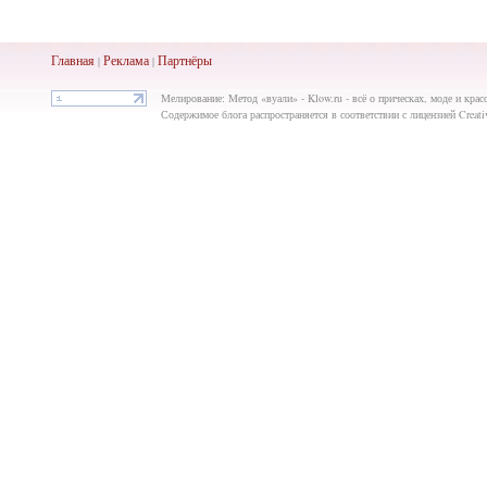
Главная
Реклама
Партнёры
|
|
Мелирование: Метод «вуали» - Klow.ru - всё о прическах, моде и крас
Содержимое блога распространяется в соответствии с лицензией Creat