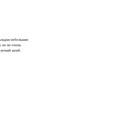
укладки небольшие
, но не очень
легкий загиб.