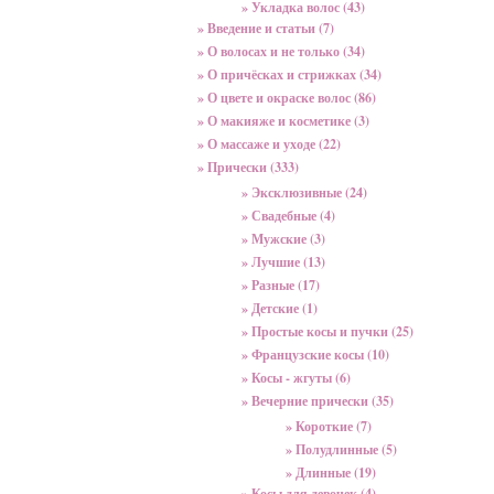
» Укладка волос (43)
» Введение и статьи (7)
» О волосах и не только (34)
» О причёсках и стрижках (34)
» О цвете и окраске волос (86)
» О макияже и косметике (3)
» О массаже и уходе (22)
» Прически (333)
» Эксклюзивные (24)
» Свадебные (4)
» Мужские (3)
» Лучшие (13)
» Разные (17)
» Детские (1)
» Простые косы и пучки (25)
» Французские косы (10)
» Косы - жгуты (6)
» Вечерние прически (35)
» Короткие (7)
» Полудлинные (5)
» Длинные (19)
» Косы для девочек (4)