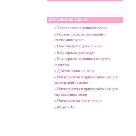
ПОСЛЕДНИЕ ЗАПИСИ
» Укорачивание длинных волос
» Первые шаги, расчесывание и
смачивание волос
» Простая французская коса
» Как держать расческу
» Как держать ножницы во время
стрижки
» Деление волос на зоны
» Инструменты и приспособления для
химической завивки
» Инструменты и приспособления для
окрашивания волос
» Инструменты для укладки
» Модель 15