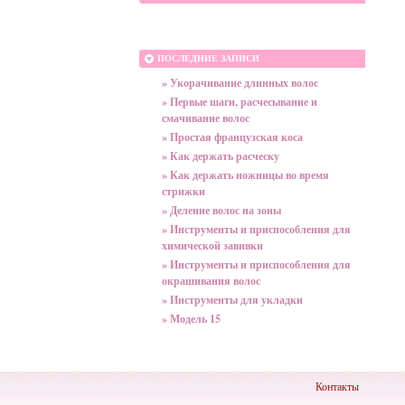
ПОСЛЕДНИЕ ЗАПИСИ
» Укорачивание длинных волос
» Первые шаги, расчесывание и
смачивание волос
» Простая французская коса
» Как держать расческу
» Как держать ножницы во время
стрижки
» Деление волос на зоны
» Инструменты и приспособления для
химической завивки
» Инструменты и приспособления для
окрашивания волос
» Инструменты для укладки
» Модель 15
Контакты