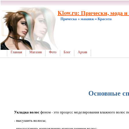
Klow.ru: Прически, мода и
Прическа + макияж = Красота
Главная
Магазин
Фото
Блог
Архив
Основные сп
Укладка волос
феном - это процесс моделирования влажного волос по
- высушить волосы;
- предоставить направлению концам ремнем волос;