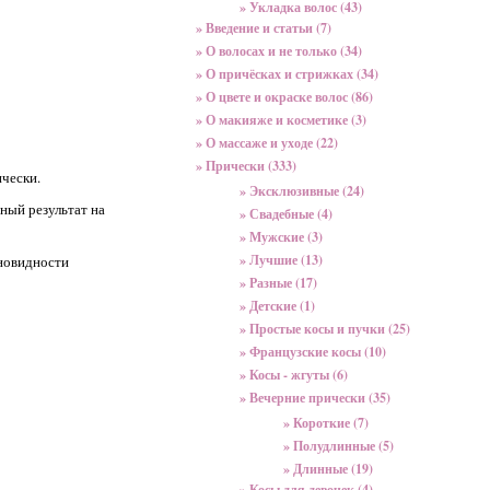
» Укладка волос (43)
» Введение и статьи (7)
» О волосах и не только (34)
» О причёсках и стрижках (34)
» О цвете и окраске волос (86)
» О макияже и косметике (3)
» О массаже и уходе (22)
» Прически (333)
ически.
» Эксклюзивные (24)
ный результат на
» Свадебные (4)
» Мужские (3)
» Лучшие (13)
зновидности
» Разные (17)
» Детские (1)
» Простые косы и пучки (25)
» Французские косы (10)
» Косы - жгуты (6)
» Вечерние прически (35)
» Короткие (7)
» Полудлинные (5)
» Длинные (19)
» Косы для девочек (4)