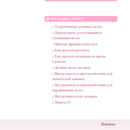
ПОСЛЕДНИЕ ЗАПИСИ
» Укорачивание длинных волос
» Первые шаги, расчесывание и
смачивание волос
» Простая французская коса
» Как держать расческу
» Как держать ножницы во время
стрижки
» Деление волос на зоны
» Инструменты и приспособления для
химической завивки
» Инструменты и приспособления для
окрашивания волос
» Инструменты для укладки
» Модель 15
Контакты