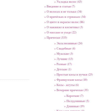
» Укладка волос (43)
» Введение и статьи (7)
» О волосах и не только (34)
» О причёсках и стрижках (34)
» О цвете и окраске волос (86)
» О макияже и косметике (3)
» О массаже и уходе (22)
» Прически (333)
» Эксклюзивные (24)
» Свадебные (4)
» Мужские (3)
» Лучшие (13)
» Разные (17)
» Детские (1)
» Простые косы и пучки (25)
» Французские косы (10)
» Косы - жгуты (6)
» Вечерние прически (35)
» Короткие (7)
» Полудлинные (5)
» Длинные (19)
» Косы для девочек (4)